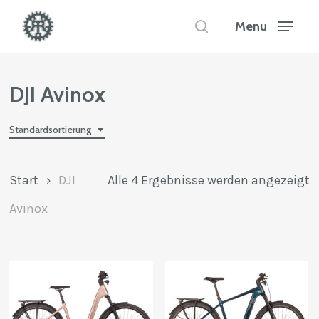
Skip
to
Menu
search
main
Close
content
Menu
DJI Avinox
Standardsortierung
Start
DJI
Alle 4 Ergebnisse werden angezeigt
Avinox