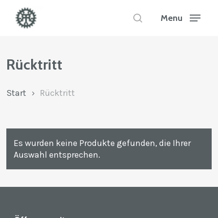
Skip
to
Menu
search
main
Close
content
Menu
Rücktritt
Start
Rücktritt
Es wurden keine Produkte gefunden, die Ihrer
Auswahl entsprechen.