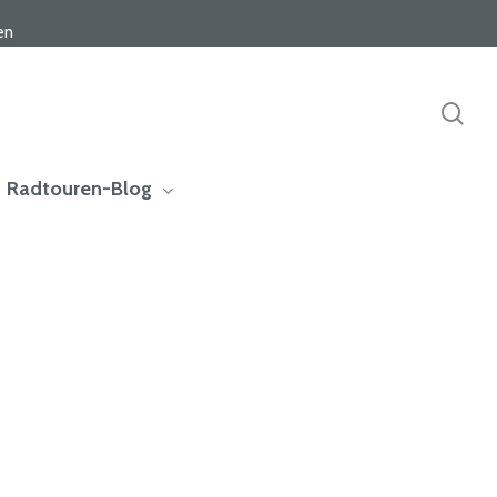
en
sea
Radtouren-Blog