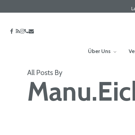
Skip
L
to
main
content
facebook
RSS
instagram
phone
email
Über Uns
Ve
All Posts By
Manu.Eic